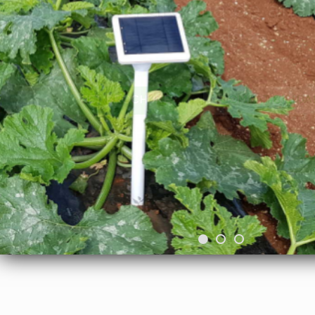
building IoT devices,
GET BROCHURE
JOIN OUR F
Secure SSL